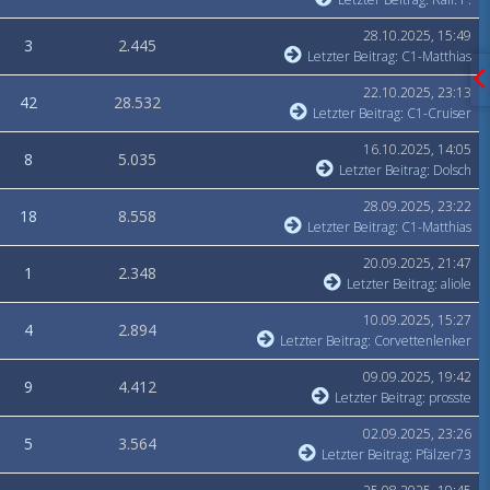
28.10.2025, 15:49
3
2.445
Letzter Beitrag
:
C1-Matthias
22.10.2025, 23:13
42
28.532
Letzter Beitrag
:
C1-Cruiser
16.10.2025, 14:05
8
5.035
Letzter Beitrag
:
Dolsch
28.09.2025, 23:22
18
8.558
Letzter Beitrag
:
C1-Matthias
20.09.2025, 21:47
1
2.348
Letzter Beitrag
:
aliole
10.09.2025, 15:27
4
2.894
Letzter Beitrag
:
Corvettenlenker
09.09.2025, 19:42
9
4.412
Letzter Beitrag
:
prosste
02.09.2025, 23:26
5
3.564
Letzter Beitrag
:
Pfälzer73