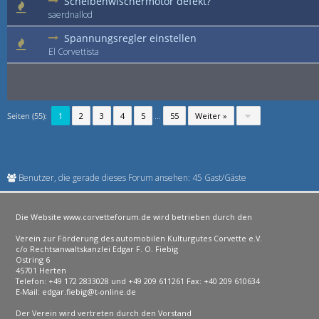
Scheibenwischermotor defekt?
saerdnallod
Spannungsregler einstellen
El Corvettista
Seiten (55):
1
2
3
4
5
...
55
Weiter »
Benutzer, die gerade dieses Forum ansehen: 45 Gast/Gäste
Die Website www.corvetteforum.de wird betrieben durch den
Verein zur Förderung des automobilen Kulturgutes Corvette e.V.
c/o Rechtsanwaltskanzlei Edgar F. O. Fiebig
Ostring 6
45701 Herten
Telefon: +49 172 2833028 und +49 209 611261 Fax: +40 209 610634
E-Mail: edgar.fiebig@t-online.de
Der Verein wird vertreten durch den Vorstand