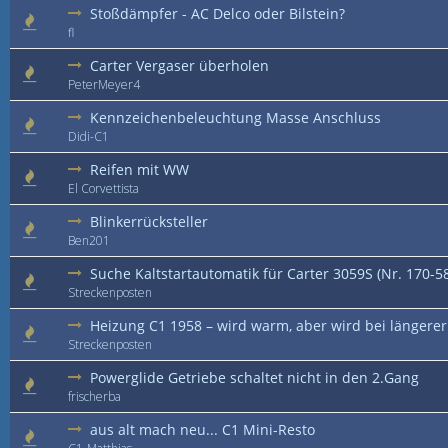
Stoßdämpfer - AC Delco oder Bilstein?
fl
Carter Vergaser überholen
PeterMeyer4
Kennzeichenbeleuchtung Masse Anschluss
Didi-C1
Reifen mit WW
El Corvettista
Blinkerrücksteller
Ben201
Suche Kaltstartautomatik für Carter 3059S (Nr. 170-5
Streckenposten
Heizung C1 1958 – wird warm, aber wird bei längerer 
Streckenposten
Powerglide Getriebe schaltet nicht in den 2.Gang
frischerba
aus alt mach neu... C1 Mini-Resto