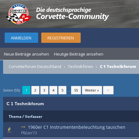
ANMELDEN
REGISTRIEREN
Neue Beiträge ansehen
Heutige Beiträge ansehen
Corvetteforum Deutschland
›
Technikforen
›
C 1 Technikforum
Seiten (55):
1
2
3
4
5
...
55
Weiter »
C 1 Technikforum
Thema
/
Verfasser
1960er C1 Instrumentenbeleuchtung tauschen
Pfälzer73