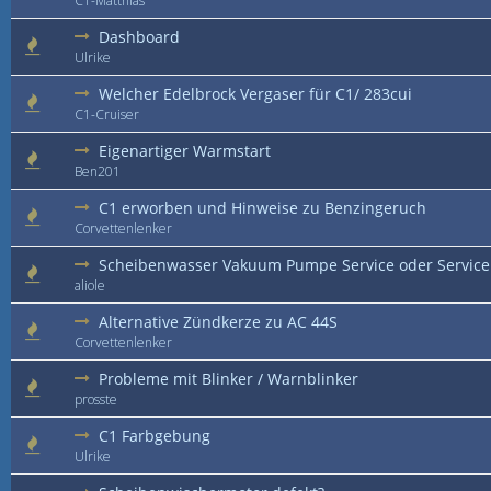
C1-Matthias
Dashboard
Ulrike
Welcher Edelbrock Vergaser für C1/ 283cui
C1-Cruiser
Eigenartiger Warmstart
Ben201
C1 erworben und Hinweise zu Benzingeruch
Corvettenlenker
Scheibenwasser Vakuum Pumpe Service oder Service
aliole
Alternative Zündkerze zu AC 44S
Corvettenlenker
Probleme mit Blinker / Warnblinker
prosste
C1 Farbgebung
Ulrike