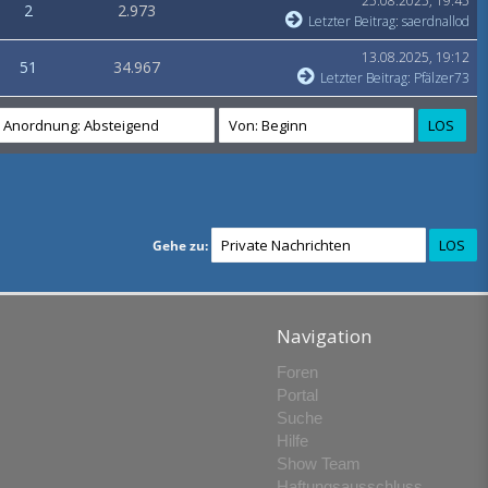
25.08.2025, 19:45
2
2.973
Letzter Beitrag
:
saerdnallod
13.08.2025, 19:12
51
34.967
Letzter Beitrag
:
Pfälzer73
Gehe zu:
Navigation
Foren
Portal
Suche
Hilfe
Show Team
Haftungsausschluss