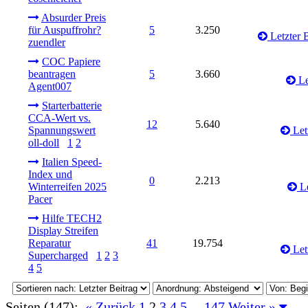
Absurder Preis
für Auspuffrohr?
5
3.250
Letzter B
zuendler
COC Papiere
beantragen
5
3.660
Le
Agent007
Starterbatterie
CCA-Wert vs.
12
5.640
Spannungswert
Let
oll-doll
1
2
Italien Speed-
Index und
0
2.213
Winterreifen 2025
Le
Pacer
Hilfe TECH2
Display Streifen
Reparatur
41
19.754
Let
Supercharged
1
2
3
4
5
Seiten (147):
« Zurück
1
2
3
4
5
...
147
Weiter »