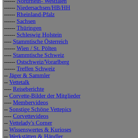
------
Nordrhein- Westfalen
------
Niedersachsen/HB/HH
------
Rheinland-Pfalz
------
Sachsen
------
Thüringen
------
Schleswig Holstein
----
Stammtische Österreich
------
Wien / St. Pölten
----
Stammtische Schweiz
------
Ostschweiz/Vorarlberg
------
Treffen Schweiz
--
Jäger & Sammler
--
Vettetalk
----
Reiseberichte
--
Corvette-Bilder der Mitglieder
----
Membervideos
--
Sonstige Schöne Vettepics
----
Corvettevideos
--
Vettelady's Corner
--
Wissenswertes & Kurioses
--
Werkstätten & Händler