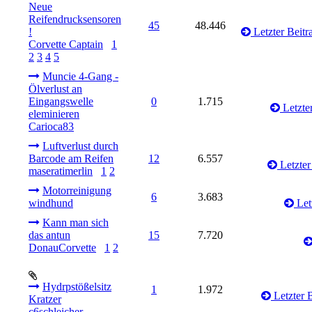
Neue
Reifendrucksensoren
45
48.446
!
Letzter Beitr
Corvette Captain
1
2
3
4
5
Muncie 4-Gang -
Ölverlust an
Eingangswelle
0
1.715
Letzter
eleminieren
Carioca83
Luftverlust durch
Barcode am Reifen
12
6.557
Letzter
maseratimerlin
1
2
Motorreinigung
6
3.683
windhund
Let
Kann man sich
das antun
15
7.720
DonauCorvette
1
2
Hydrpstößelsitz
1
1.972
Letzter B
Kratzer
c6schleicher