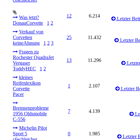
12
6.214
Was jetzt?
Letzter Bei
DonauCorvette
1
2
Verkauf von
Corvetten
25
11.432
Letzter Be
keineAhnung
1
2
3
Fragen zu
Rochester QuadraJet
13
11.296
Vergaser
Letzter
ToddyHEC
1
2
kleines
Reifenlexikon
1
2.107
Corvette
Letzter B
Pacer
Bremsenprobleme
7
4.139
1956 Oldsmobile
Let
C-556
Michelin Pilot
Sport 5
0
1.985
Letzter B
c6schleicher