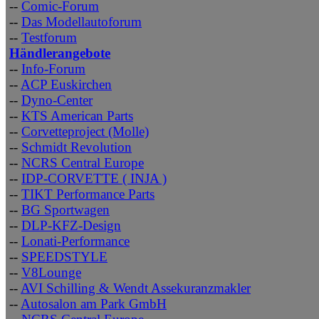
--
Comic-Forum
--
Das Modellautoforum
--
Testforum
Händlerangebote
--
Info-Forum
--
ACP Euskirchen
--
Dyno-Center
--
KTS American Parts
--
Corvetteproject (Molle)
--
Schmidt Revolution
--
NCRS Central Europe
--
IDP-CORVETTE ( INJA )
--
TIKT Performance Parts
--
BG Sportwagen
--
DLP-KFZ-Design
--
Lonati-Performance
--
SPEEDSTYLE
--
V8Lounge
--
AVI Schilling & Wendt Assekuranzmakler
--
Autosalon am Park GmbH