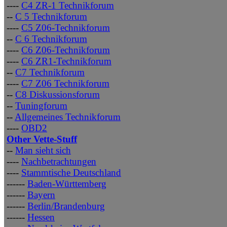
----
C4 ZR-1 Technikforum
--
C 5 Technikforum
----
C5 Z06-Technikforum
--
C 6 Technikforum
----
C6 Z06-Technikforum
----
C6 ZR1-Technikforum
--
C7 Technikforum
----
C7 Z06 Technikforum
--
C8 Diskussionsforum
--
Tuningforum
--
Allgemeines Technikforum
----
OBD2
Other Vette-Stuff
--
Man sieht sich
----
Nachbetrachtungen
----
Stammtische Deutschland
------
Baden-Württemberg
------
Bayern
------
Berlin/Brandenburg
------
Hessen