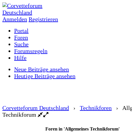
Anmelden
Registrieren
Portal
Foren
Suche
Forumsregeln
Hilfe
Neue Beiträge ansehen
Heutige Beiträge ansehen
Corvetteforum Deutschland
›
Technikforen
›
All
Technikforum
Foren in 'Allgemeines Technikforum'