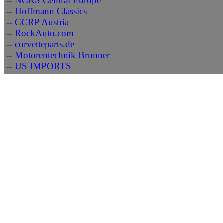
--
NCRS Central Europe
--
Hoffmann Classics
--
CCRP Austria
--
RockAuto.com
--
corvetteparts.de
--
Motorentechnik Brunner
--
US IMPORTS