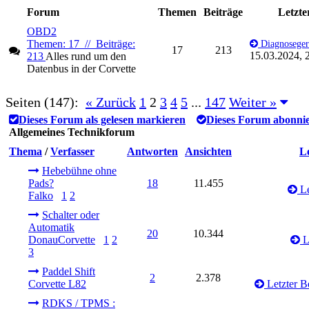
Forum
Themen
Beiträge
Letzte
OBD2
Themen: 17 // Beiträge:
Diagnoseger
17
213
15.03.2024, 
213
Alles rund um den
Datenbus in der Corvette
Seiten (147):
« Zurück
1
2
3
4
5
...
147
Weiter »
Dieses Forum als gelesen markieren
Dieses Forum abonni
Allgemeines Technikforum
Thema
/
Verfasser
Antworten
Ansichten
Le
Hebebühne ohne
Pads?
18
11.455
Le
Falko
1
2
Schalter oder
Automatik
20
10.344
DonauCorvette
1
2
L
3
Paddel Shift
2
2.378
Corvette L82
Letzter B
RDKS / TPMS :