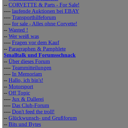
--
CORVETTE & Parts - For Sale!
----
laufende Auktionen bei EBAY
----
Transporthilfeforum
----
for sale - Alles ohne Corvette!
--
Wanted !
--
Wer weiß was
----
Fragen vor dem Kauf
--
Paragraphen & Pamphlete
Smalltalk und Forumsschnack
--
Über dieses Forum
----
Teammitteilungen
----
In Memoriam
--
Hallo, ich bin's!
--
Motorsport
--
Off Topic
----
Jux & Dallerei
----
Das Club-Forum
----
Don't feed the troll!
--
Glückwunsch- und Grußforum
--
Bits und Bytes