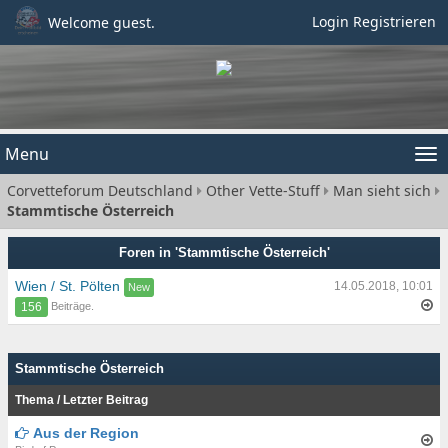
Login
Registrieren
Welcome guest.
Menu
Tog
Corvetteforum Deutschland
Other Vette-Stuff
Man sieht sich
nav
Stammtische Österreich
Foren in 'Stammtische Österreich'
Wien / St. Pölten
14.05.2018, 10:01
Beiträge.
156
Stammtische Österreich
Thema
/
Letzter Beitrag
Aus der Region