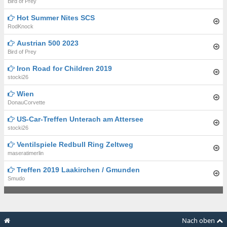
Bird of Prey
Hot Summer Nites SCS
RodKnock
Austrian 500 2023
Bird of Prey
Iron Road for Children 2019
stocki26
Wien
DonauCorvette
US-Car-Treffen Unterach am Attersee
stocki26
Ventilspiele Redbull Ring Zeltweg
maseratimerlin
Treffen 2019 Laakirchen / Gmunden
Smudo
Nach oben