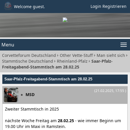
Login
Registrieren
Welcome guest.
Menu
Tog
Corvetteforum Deutschland
Other Vette-Stuff
Man sieht sich
nav
Stammtische Deutschland
Rheinland-Pfalz
Saar-Pfalz-
Freitagabend-Stammtisch am 28.02.25
Saar-Pfalz-Freitagabend-Stammtisch am 28.02.25
(21.02.2025, 17:55 )
MSD
Zweiter Stammtisch in 2025
nächste Woche Freitag am
28.02.25
- wie immer Beginn um
19.00 Uhr im Maxi in Ramstein.