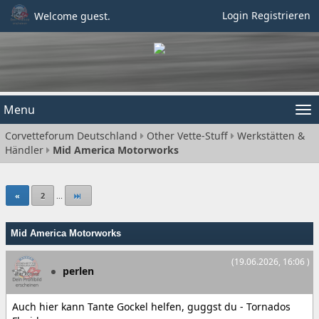
Login
Registrieren
Welcome guest.
Menu
Tog
Corvetteforum Deutschland
Other Vette-Stuff
Werkstätten &
nav
Händler
Mid America Motorworks
«
2
...
Mid America Motorworks
(19.06.2026, 16:06 )
perlen
Auch hier kann Tante Gockel helfen, guggst du - Tornados