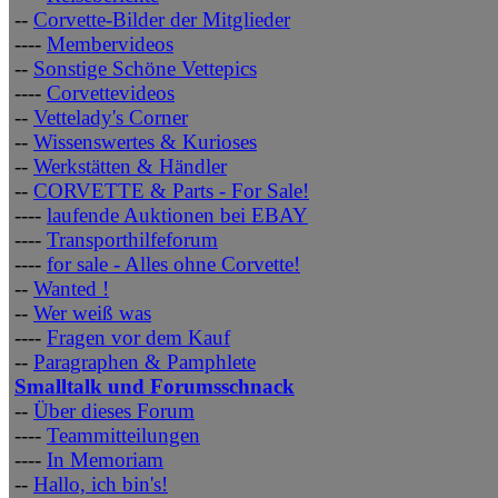
--
Corvette-Bilder der Mitglieder
----
Membervideos
--
Sonstige Schöne Vettepics
----
Corvettevideos
--
Vettelady's Corner
--
Wissenswertes & Kurioses
--
Werkstätten & Händler
--
CORVETTE & Parts - For Sale!
----
laufende Auktionen bei EBAY
----
Transporthilfeforum
----
for sale - Alles ohne Corvette!
--
Wanted !
--
Wer weiß was
----
Fragen vor dem Kauf
--
Paragraphen & Pamphlete
Smalltalk und Forumsschnack
--
Über dieses Forum
----
Teammitteilungen
----
In Memoriam
--
Hallo, ich bin's!