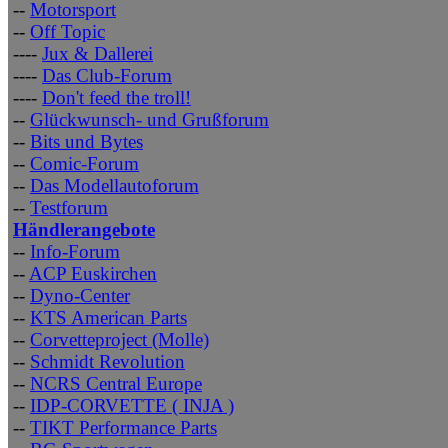
--
Motorsport
--
Off Topic
----
Jux & Dallerei
----
Das Club-Forum
----
Don't feed the troll!
--
Glückwunsch- und Grußforum
--
Bits und Bytes
--
Comic-Forum
--
Das Modellautoforum
--
Testforum
Händlerangebote
--
Info-Forum
--
ACP Euskirchen
--
Dyno-Center
--
KTS American Parts
--
Corvetteproject (Molle)
--
Schmidt Revolution
--
NCRS Central Europe
--
IDP-CORVETTE ( INJA )
--
TIKT Performance Parts