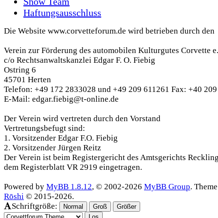
Show Team
Haftungsausschluss
Die Website www.corvetteforum.de wird betrieben durch den
Verein zur Förderung des automobilen Kulturgutes Corvette e
c/o Rechtsanwaltskanzlei Edgar F. O. Fiebig
Ostring 6
45701 Herten
Telefon: +49 172 2833028 und +49 209 611261 Fax: +40 20
E-Mail: edgar.fiebig@t-online.de
Der Verein wird vertreten durch den Vorstand
Vertretungsbefugt sind:
1. Vorsitzender Edgar F.O. Fiebig
2. Vorsitzender Jürgen Reitz
Der Verein ist beim Registergericht des Amtsgerichts Recklin
dem Registerblatt VR 2919 eingetragen.
Powered by
MyBB 1.8.12
, © 2002-2026
MyBB Group
. Theme
Rōshi
© 2015-2026.
Schriftgröße:
Normal
Groß
Größer