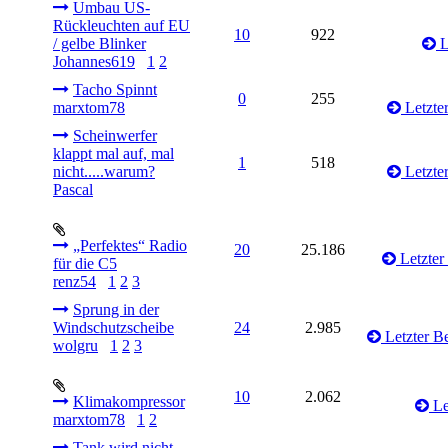
Umbau US-
Rückleuchten auf EU
10
922
/ gelbe Blinker
L
Johannes619
1
2
Tacho Spinnt
0
255
marxtom78
Letzter
Scheinwerfer
klappt mal auf, mal
1
518
nicht.....warum?
Letzter
Pascal
„Perfektes“ Radio
20
25.186
Letzter
für die C5
renz54
1
2
3
Sprung in der
Windschutzscheibe
24
2.985
Letzter Be
wolgru
1
2
3
10
2.062
Klimakompressor
Le
marxtom78
1
2
Tank wird nicht