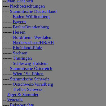
--
Man sieht sich
----
Nachbetrachtungen
----
Stammtische Deutschland
------
Baden-Württemberg
------
Bayern
------
Berlin/Brandenburg
------
Hessen
------
Nordrhein- Westfalen
------
Niedersachsen/HB/HH
------
Rheinland-Pfalz
------
Sachsen
------
Thüringen
------
Schleswig Holstein
----
Stammtische Österreich
------
Wien / St. Pölten
----
Stammtische Schweiz
------
Ostschweiz/Vorarlberg
------
Treffen Schweiz
--
Jäger & Sammler
--
Vettetalk
----
Reiseberichte