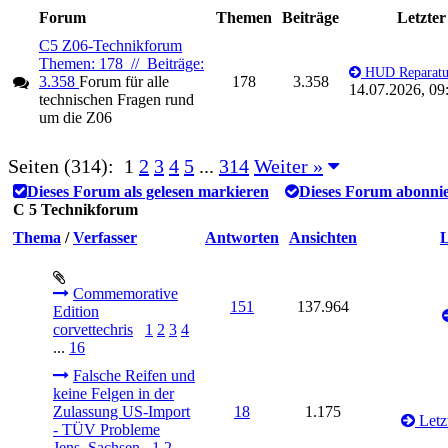
Forum
Themen
Beiträge
Letzter
C5 Z06-Technikforum
Themen: 178 // Beiträge:
HUD Reparatu
3.358
Forum für alle
178
3.358
14.07.2026, 09
technischen Fragen rund
um die Z06
Seiten (314):
1
2
3
4
5
...
314
Weiter »
Dieses Forum als gelesen markieren
Dieses Forum abonni
C 5 Technikforum
Thema
/
Verfasser
Antworten
Ansichten
L
Commemorative
151
137.964
Edition
corvettechris
1
2
3
4
...
16
Falsche Reifen und
keine Felgen in der
Zulassung US-Import
18
1.175
Letzt
- TÜV Probleme
Jens_Sachsen
1
2