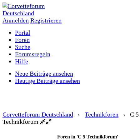
Anmelden
Registrieren
Portal
Foren
Suche
Forumsregeln
Hilfe
Neue Beiträge ansehen
Heutige Beiträge ansehen
Corvetteforum Deutschland
›
Technikforen
›
C 5
Technikforum
Foren in 'C 5 Technikforum'