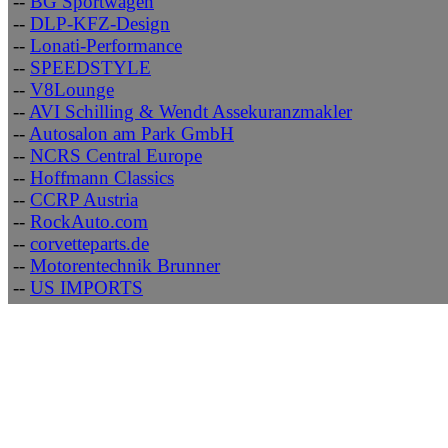
--
BG Sportwagen
--
DLP-KFZ-Design
--
Lonati-Performance
--
SPEEDSTYLE
--
V8Lounge
--
AVI Schilling & Wendt Assekuranzmakler
--
Autosalon am Park GmbH
--
NCRS Central Europe
--
Hoffmann Classics
--
CCRP Austria
--
RockAuto.com
--
corvetteparts.de
--
Motorentechnik Brunner
--
US IMPORTS