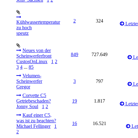
2
324
Kühlwassertemperatur
Letzte
zu hoch
speutz
Neues von der
849
727.649
Scheinwerferfront
Let
CustosOnLinux
1
2
3
4
...
85
Velumen-
Scheinwerfer
3
797
Let
Gregor
Corvette C5
Getriebeschaden?
19
1.817
Letzte
Jonny Soul
1
2
Kauf einer C5,
was ist zu beachten?
16
16.521
Michael Fellinger
1
Let
2