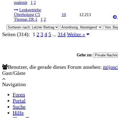
malemir
1
2
Lenkgetriebe
Überholung C5
10
12.213
Thomas ZR-1
1
2
Seiten (314):
1
2
3
4
5
...
314
Weiter »
Gehe zu:
Benutzer, die gerade dieses Forum ansehen:
mijosc
Gast/Gäste
Navigation
Foren
Portal
Suche
Hilfe