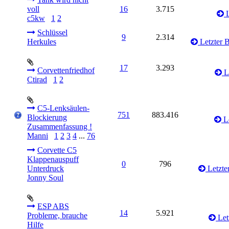
voll
16
3.715
L
c5kw
1
2
Schlüssel
9
2.314
Herkules
Letzter B
17
3.293
Corvettenfriedhof
Le
Ctirad
1
2
C5-Lenksäulen-
751
883.416
Blockierung
Le
Zusammenfassung !
Manni
1
2
3
4
...
76
Corvette C5
Klappenauspuff
0
796
Unterdruck
Letzter
Jonny Soul
ESP ABS
14
5.921
Probleme, brauche
Let
Hilfe